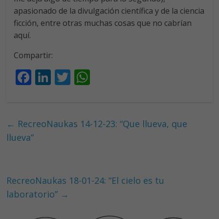
apasionado de la divulgación científica y de la ciencia
ficción, entre otras muchas cosas que no cabrían
aquí.
Compartir:
F
Li
T
W
ac
n
w
h
e
k
itt
at
b
e
er
s
←
RecreoNaukas 14-12-23: “Que llueva, que
o
dI
A
llueva”
o
n
p
k
p
RecreoNaukas 18-01-24: “El cielo es tu
laboratorio”
→