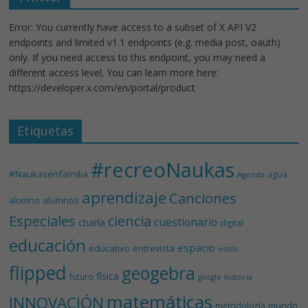
Error: You currently have access to a subset of X API V2
endpoints and limited v1.1 endpoints (e.g. media post, oauth)
only. If you need access to this endpoint, you may need a
different access level. You can learn more here:
https://developer.x.com/en/portal/product
Etiquetas
#recreoNaukas
#Naukasenfamilia
agua
Agenda
aprendizaje
Canciones
alumnos
alumno
Especiales
ciencia
cuestionario
charla
digital
educación
espacio
educativo
entrevista
estilo
flipped
geogebra
física
futuro
historia
google
matemáticas
INNOVACIÓN
mundo
metodología