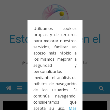
Saltar
al
contenido
Utilizamos cookies
propias y de terceros
Esto no entra en el
para mejorar nuestros
servicios, facilitar un
examen
acceso más rápido a
los mismos, mejorar la
¡Porque no solo el examen importa!
seguridad y
personalizarlos
mediante el análisis de
hábitos de navegación
de los usuarios. Si
continúa navegando,
consideramos que
acepta su uso.
Más