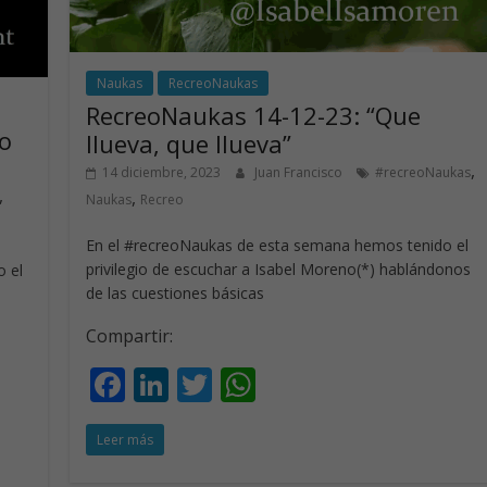
Naukas
RecreoNaukas
RecreoNaukas 14-12-23: “Que
lo
llueva, que llueva”
,
14 diciembre, 2023
Juan Francisco
#recreoNaukas
,
,
Naukas
Recreo
En el #recreoNaukas de esta semana hemos tenido el
privilegio de escuchar a Isabel Moreno(*) hablándonos
 el
de las cuestiones básicas
Compartir:
F
Li
T
W
ac
n
w
h
Leer más
e
k
itt
at