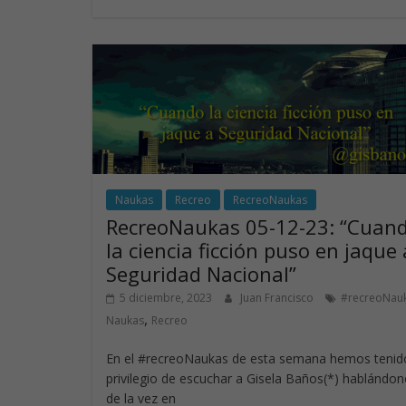
b
e
er
s
o
dI
A
o
n
p
k
p
Naukas
Recreo
RecreoNaukas
RecreoNaukas 05-12-23: “Cuan
la ciencia ficción puso en jaque 
Seguridad Nacional”
5 diciembre, 2023
Juan Francisco
#recreoNau
,
Naukas
Recreo
En el #recreoNaukas de esta semana hemos tenido
privilegio de escuchar a Gisela Baños(*) hablándo
de la vez en