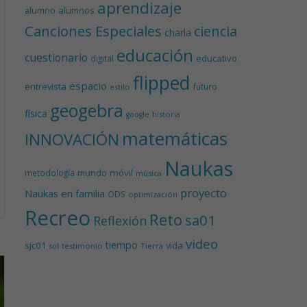
aprendizaje
alumnos
alumno
Canciones Especiales
ciencia
charla
educación
cuestionario
educativo
digital
flipped
espacio
entrevista
futuro
estilo
geogebra
física
historia
google
matemáticas
INNOVACIÓN
Naukas
mundo
móvil
metodología
música
proyecto
Naukas en familia
ODS
optimización
Recreo
Reto
sa01
Reflexión
video
tiempo
sjc01
vida
testimonio
Tierra
sol