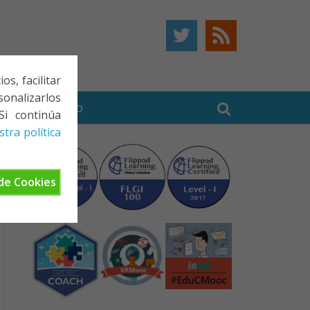
s, facilitar
onalizarlos
BE
CONTACTO
Si continúa
tra política
de Cookies