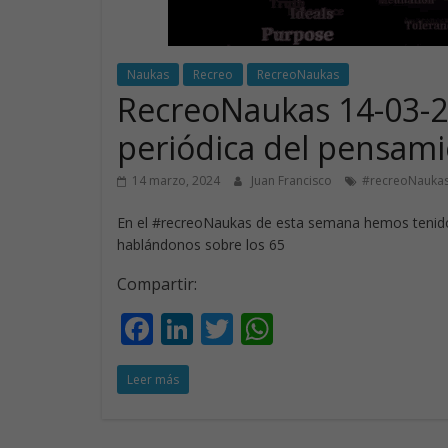
Naukas
Recreo
RecreoNaukas
RecreoNaukas 14-03-24
periódica del pensami
14 marzo, 2024
Juan Francisco
#recreoNauka
En el #recreoNaukas de esta semana hemos tenido 
hablándonos sobre los 65
Compartir:
F
Li
T
W
ac
n
w
h
Leer más
e
k
itt
at
b
e
er
s