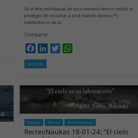
En el #recreoNaukas de esta semana hemos tenido el
privilegio de escuchar a José Ramón Alonso (*)
hablándonos de la
Compartir:
F
Li
T
W
ac
n
w
h
Leer más
e
k
itt
at
b
e
er
s
o
dI
A
o
n
p
k
p
Naukas
Recreo
RecreoNaukas
RecreoNaukas 18-01-24: “El cielo