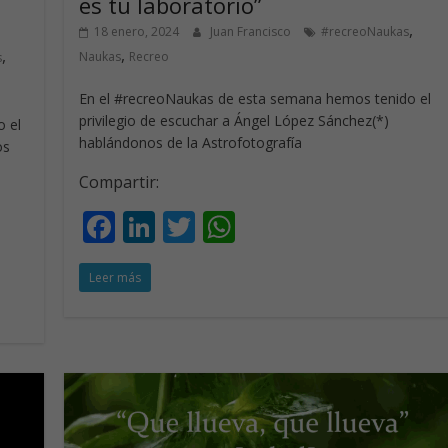
es tu laboratorio”
,
18 enero, 2024
Juan Francisco
#recreoNaukas
,
,
Naukas
Recreo
s
En el #recreoNaukas de esta semana hemos tenido el
privilegio de escuchar a Ángel López Sánchez(*)
 el
hablándonos de la Astrofotografía
os
Compartir:
F
Li
T
W
ac
n
w
h
Leer más
e
k
itt
at
b
e
er
s
o
dI
A
o
n
p
k
p