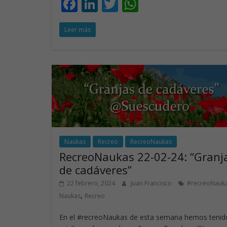
F
Li
T
W
ac
n
w
h
Leer más
e
k
itt
at
b
e
er
s
o
dI
A
o
n
p
k
p
Naukas
Recreo
RecreoNaukas
RecreoNaukas 22-02-24: “Granj
de cadáveres”
22 febrero, 2024
Juan Francisco
#recreoNauk
,
Naukas
Recreo
En el #recreoNaukas de esta semana hemos tenido