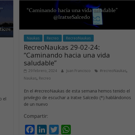
Naukas
Recreo
RecreoNaukas
RecreoNaukas 29-02-24:
“Caminando hacia una vida
saludable”
,
29 febrero, 2024
Juan Francisco
#recreoNaukas
,
Naukas
Recreo
En el #recreoNaukas de esta semana hemos tenido el
privilegio de escuchar a Iratxe Salcedo (*) hablándonos
 el
de un nuevo
Compartir:
F
Li
T
W