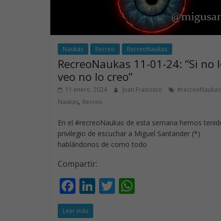
Naukas
Recreo
RecreoNaukas
RecreoNaukas 11-01-24: “Si no 
veo no lo creo”
11 enero, 2024
Juan Francisco
#recreoNaukas
,
Naukas
Recreo
En el #recreoNaukas de esta semana hemos tenido
privilegio de escuchar a Miguel Santander (*)
hablándonos de como todo
Compartir:
F
Li
T
W
ac
n
w
h
Leer más
e
k
itt
at