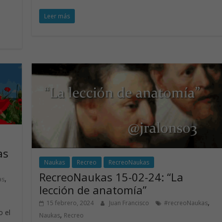
ac
n
w
h
Leer más
e
k
itt
at
b
e
er
s
o
dI
A
o
n
p
k
p
as
Naukas
Recreo
RecreoNaukas
RecreoNaukas 15-02-24: “La
,
as
lección de anatomía”
,
15 febrero, 2024
Juan Francisco
#recreoNaukas
 el
,
Naukas
Recreo