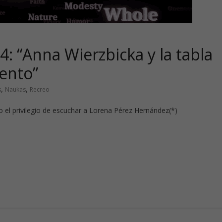
: “Anna Wierzbicka y la tabla
ento”
,
,
s
Naukas
Recreo
el privilegio de escuchar a Lorena Pérez Hernández(*)