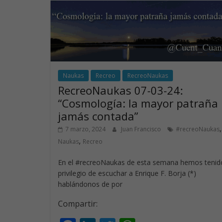
o
dI
A
o
n
p
k
p
Naukas
Recreo
RecreoNaukas
RecreoNaukas 07-03-24:
“Cosmología: la mayor patraña
jamás contada”
,
7 marzo, 2024
Juan Francisco
#recreoNaukas
,
Naukas
Recreo
En el #recreoNaukas de esta semana hemos tenido
privilegio de escuchar a Enrique F. Borja (*)
hablándonos de por
Compartir: