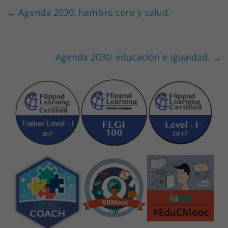
b
e
er
s
←
Agenda 2030: hambre cero y salud.
o
dI
A
o
n
p
k
p
Agenda 2030: educación e igualdad.
→