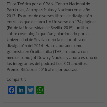
Física Teórica por el CPAN (Centro Nacional de
Partículas, Astropartículas y Nuclear) en el año
2013. Es autor de diversos libros de divulgación
entre los que destaca Un Universo en 174 páginas
(Ed. de la Universidad de Sevilla, 2015), un libro
sobre cosmología que fue galardonado por la
Universidad de Sevilla como la mejor obra de
divulgación del 2014. Ha colaborado como
guionista en Órbita Laika (TVE), colabora con
medios como Jot Down y Naukas y ahora es uno de
los integrantes del podcast Los 3 Chanchitos,
Premio Bitácoras 2016 al mejor podcast.
Compartir:
F
Li
T
W
ac
n
w
h
e
k
itt
at