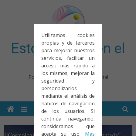
Saltar
al
contenido
Utilizamos cookies
propias y de terceros
Esto no entra en el
para mejorar nuestros
servicios, facilitar un
examen
acceso más rápido a
los mismos, mejorar la
¡Porque no solo el examen importa!
seguridad y
personalizarlos
mediante el análisis de
hábitos de navegación
de los usuarios. Si
continúa navegando,
consideramos que
acepta su uso.
Más