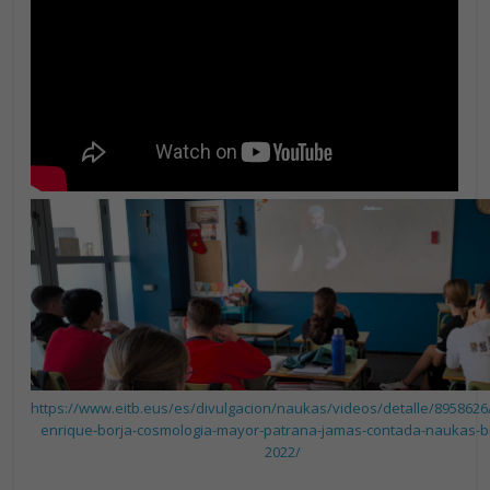
https://www.eitb.eus/es/divulgacion/naukas/videos/detalle/8958626
enrique-borja-cosmologia-mayor-patrana-jamas-contada-naukas-bi
2022/