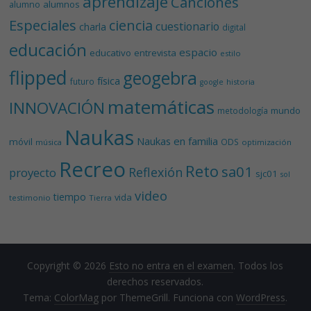
aprendizaje
Canciones
alumnos
alumno
Especiales
ciencia
cuestionario
charla
digital
educación
espacio
educativo
entrevista
estilo
flipped
geogebra
física
futuro
historia
google
matemáticas
INNOVACIÓN
mundo
metodología
Naukas
Naukas en familia
móvil
ODS
música
optimización
Recreo
Reto
sa01
Reflexión
proyecto
sjc01
sol
video
tiempo
vida
testimonio
Tierra
Copyright © 2026
Esto no entra en el examen
. Todos los
derechos reservados.
Tema:
ColorMag
por ThemeGrill. Funciona con
WordPress
.