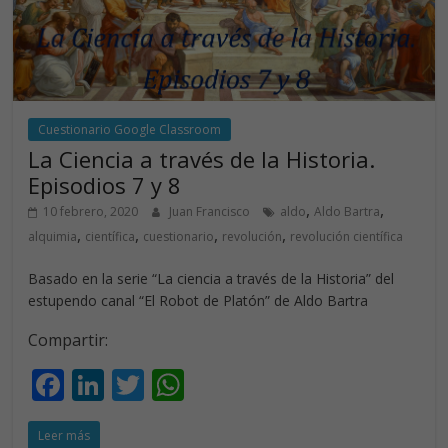
Cuestionario Google Classroom
La Ciencia a través de la Historia.
Episodios 7 y 8
,
,
10 febrero, 2020
Juan Francisco
aldo
Aldo Bartra
,
,
,
,
alquimia
científica
cuestionario
revolución
revolución científica
Basado en la serie “La ciencia a través de la Historia” del
estupendo canal “El Robot de Platón” de Aldo Bartra
Compartir:
F
Li
T
W
ac
n
w
h
Leer más