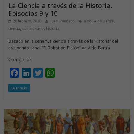
La Ciencia a través de la Historia.
Episodios 9 y 10
,
,
20 febrero, 2020
Juan Francisco
aldo
Aldo Bartra
,
,
ciencia
cuestionario
historia
Basado en la serie “La ciencia a través de la Historia” del
estupendo canal “El Robot de Platón” de Aldo Bartra
Compartir:
F
Li
T
W
ac
n
w
h
Leer más
e
k
itt
at
b
e
er
s
o
dI
A
o
n
p
k
p