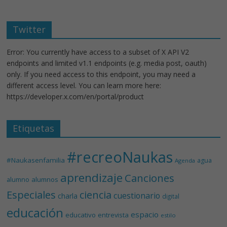
Twitter
Error: You currently have access to a subset of X API V2
endpoints and limited v1.1 endpoints (e.g. media post, oauth)
only. If you need access to this endpoint, you may need a
different access level. You can learn more here:
https://developer.x.com/en/portal/product
Etiquetas
#recreoNaukas
#Naukasenfamilia
agua
Agenda
aprendizaje
Canciones
alumnos
alumno
Especiales
ciencia
cuestionario
charla
digital
educación
espacio
educativo
entrevista
estilo