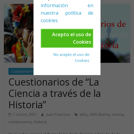
información en
nuestra política de
cookies.
Acepto el uso de
Cookies
No acepto el uso de
Cookies
Cuestionario Google Classroom
Cuestionarios de “La
Ciencia a través de la
Historia”
,
,
,
7 marzo, 2021
Juan Francisco
aldo
Aldo Bartra
ciencia
,
cuestionarios
historia