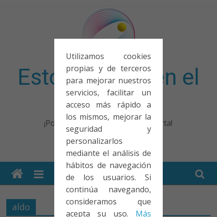
Saltar
al
contenido
Utilizamos cookies
propias y de terceros
Esto no entra en el
para mejorar nuestros
servicios, facilitar un
examen
acceso más rápido a
los mismos, mejorar la
¡Porque no solo el examen importa!
seguridad y
personalizarlos
mediante el análisis de
hábitos de navegación
de los usuarios. Si
continúa navegando,
consideramos que
aldo
acepta su uso.
Más