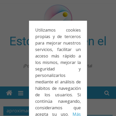
Saltar
al
contenido
Utilizamos cookies
propias y de terceros
Esto no entra en el
para mejorar nuestros
servicios, facilitar un
examen
acceso más rápido a
los mismos, mejorar la
¡Porque no solo el examen importa!
seguridad y
personalizarlos
mediante el análisis de
hábitos de navegación
de los usuarios. Si
continúa navegando,
consideramos que
aproximación de rayos
acepta su uso.
Más