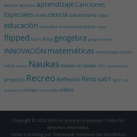
aprendizaje
Canciones
alumnos
alumno
Especiales
ciencia
cuestionario
charla
digital
educación
espacio
educativo
entrevista
estilo
flipped
geogebra
física
futuro
historia
google
matemáticas
INNOVACIÓN
mundo
metodología
Naukas
Naukas en familia
móvil
ODS
música
optimización
Recreo
Reto
sa01
Reflexión
proyecto
sjc01
sol
video
tiempo
vida
testimonio
Tierra
Copyright © 2026
Esto no entra en el examen
. Todos los
derechos reservados.
Tema:
ColorMag
por ThemeGrill. Funciona con
WordPress
.