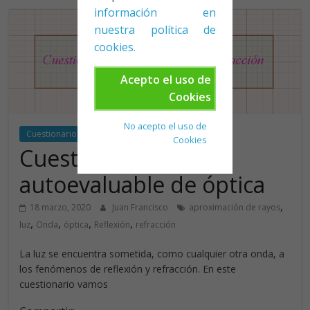
información en
nuestra política de
cookies.
Acepto el uso de
Cookies
No acepto el uso de
Cuestionario Google Classroom
Cookies
Cuestionario
autoevaluable de óptica
,
18 marzo, 2020
Juan Francisco
aproximación de rayos
,
,
,
,
luz
Onda
óptica
Reflexión
refracción
La luz se encuentra sometida, como cualquier otra onda, a
los fenómenos de reflexión y refracción. En este
cuestionario vamos