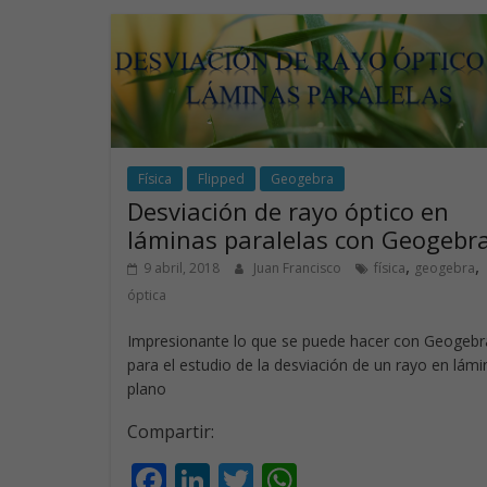
o
n
p
k
p
Física
Flipped
Geogebra
Desviación de rayo óptico en
láminas paralelas con Geogebr
,
,
9 abril, 2018
Juan Francisco
física
geogebra
óptica
Impresionante lo que se puede hacer con Geogebr
para el estudio de la desviación de un rayo en lámi
plano
Compartir:
F
Li
T
W