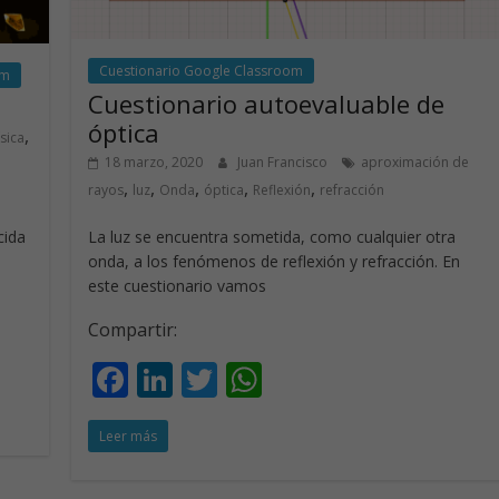
Cuestionario Google Classroom
om
Cuestionario autoevaluable de
óptica
,
ísica
18 marzo, 2020
Juan Francisco
aproximación de
,
,
,
,
,
rayos
luz
Onda
óptica
Reflexión
refracción
La luz se encuentra sometida, como cualquier otra
cida
onda, a los fenómenos de reflexión y refracción. En
este cuestionario vamos
Compartir:
F
Li
T
W
ac
n
w
h
Leer más
e
k
itt
at
b
e
er
s