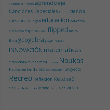
aprendizaje
alumnos
alumno
Canciones Especiales
ciencia
charla
educación
cuestionario
educativo
digital
flipped
espacio
entrevista
futuro
estilo
geogebra
física
historia
google
matemáticas
INNOVACIÓN
Naukas
mundo
móvil
metodología
música
proyecto
Naukas en familia
ODS
optimización
Recreo
Reto
sa01
Reflexión
video
tiempo
sjc01
vida
testimonio
Tierra
sol