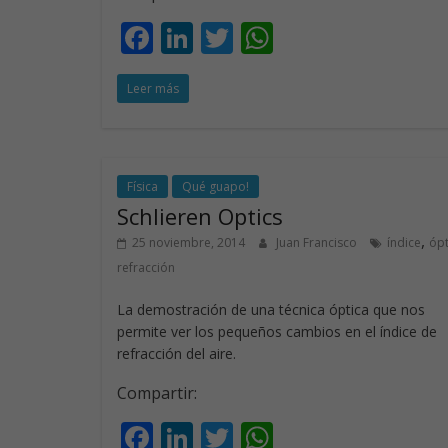
F
Li
T
W
ac
n
w
h
Leer más
e
k
itt
at
b
e
er
s
o
dI
A
o
n
p
Física
Qué guapo!
Schlieren Optics
k
p
,
25 noviembre, 2014
Juan Francisco
índice
ópt
refracción
La demostración de una técnica óptica que nos
permite ver los pequeños cambios en el índice de
refracción del aire.
Compartir:
F
Li
T
W