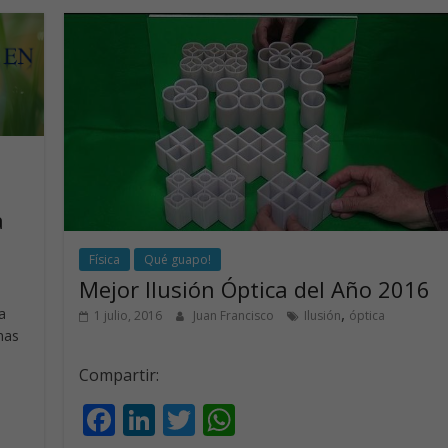
o
dI
A
o
n
p
k
p
a
Física
Qué guapo!
Mejor Ilusión Óptica del Año 2016
,
a
1 julio, 2016
Juan Francisco
Ilusión
óptica
nas
Compartir:
F
Li
T
W