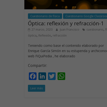
Cuestionario de física
Cuestionario Google Classro
Óptica: reflexión y refracción-1
,
27 marzo, 2020
Juan Francisco
cuestionario
f
,
,
óptica
Reflexión
refracción
Teniendo como base el contenido elaborado por
Enrique García Simón en su estupenda y archicono
web FiQuiPedia , he elaborado
Compartir:
F
Li
T
W
ac
n
w
h
Leer más
e
k
itt
at
b
e
er
s
o
dI
A