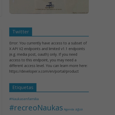
Twitter
Error: You currently have access to a subset of
X API V2 endpoints and limited v1.1 endpoints
(e.g. media post, oauth) only. If you need
access to this endpoint, you may need a
different access level. You can learn more here:
https://developer.x.com/en/portal/product
Etiquetas
#Naukasenfamilia
#recreoNaukas
agua
Agenda