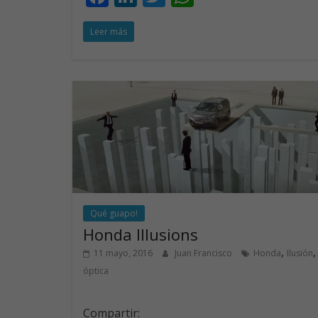
ac
n
w
h
Leer más
e
k
itt
at
b
e
er
s
o
dI
A
o
n
p
k
p
Qué guapo!
Honda Illusions
,
,
11 mayo, 2016
Juan Francisco
Honda
Ilusión
óptica
Compartir: