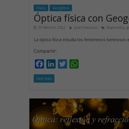
Física
Geogebra
Óptica física con Geo
,
25 febrero, 2022
Juan Francisco
dispersión
g
La óptica física estudia los fenómenos luminosos e 
Compartir:
F
Li
T
W
ac
n
w
h
Leer más
e
k
itt
at
b
e
er
s
o
dI
A
o
n
p
k
p