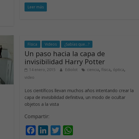
ac
n
w
h
Leer más
e
k
itt
at
b
e
er
s
o
dI
A
o
n
p
Física
Videos
¿Sabías que...?
k
p
Un paso hacia la capa de
invisibilidad Harry Potter
,
,
,
14 enero, 2015
Ediolot
ciencia
física
óptica
video
Los científicos llevan muchos años intentando crear la
capa de invisibilidad definitiva, un modo de ocultar
objetos a la vista
Compartir:
F
Li
T
W