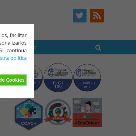
s, facilitar
onalizarlos
BE
CONTACTO
Si continúa
tra política
de Cookies