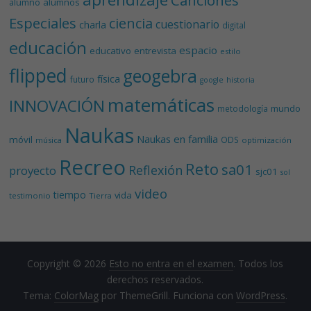
Canciones
alumnos
alumno
Especiales
ciencia
cuestionario
charla
digital
educación
espacio
educativo
entrevista
estilo
flipped
geogebra
física
futuro
historia
google
matemáticas
INNOVACIÓN
mundo
metodología
Naukas
Naukas en familia
móvil
ODS
música
optimización
Recreo
Reto
sa01
Reflexión
proyecto
sjc01
sol
video
tiempo
vida
testimonio
Tierra
Copyright © 2026
Esto no entra en el examen
. Todos los
derechos reservados.
Tema:
ColorMag
por ThemeGrill. Funciona con
WordPress
.