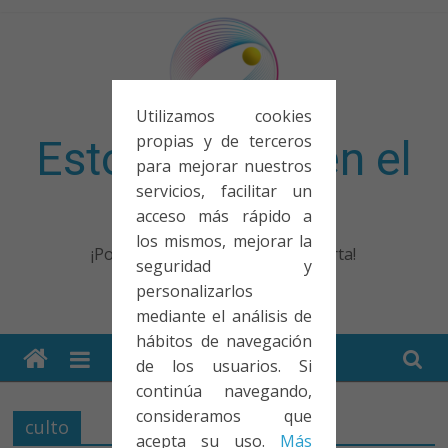
Saltar
al
contenido
Utilizamos cookies
propias y de terceros
Esto no entra en el
para mejorar nuestros
servicios, facilitar un
examen
acceso más rápido a
los mismos, mejorar la
¡Porque no solo el examen importa!
seguridad y
personalizarlos
mediante el análisis de
hábitos de navegación
de los usuarios. Si
continúa navegando,
consideramos que
culto
acepta su uso.
Más