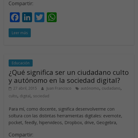
Compartir:
F
Li
T
W
ac
n
w
h
Leer más
e
k
itt
at
b
e
er
s
o
dI
A
o
n
p
Educación
¿Qué significa ser un ciudadano culto
k
p
y autónomo en la sociedad digital?
,
,
27 abril, 2015
Juan Francisco
autónomo
ciudadano
,
,
culto
digital
sociedad
Para mí, como docente, significa desenvolverme con
soltura con las distintas herramientas digitales: evernote,
pocket, feedly, hipervideos, Dropbox, drive, Geogebra,
Compartir: