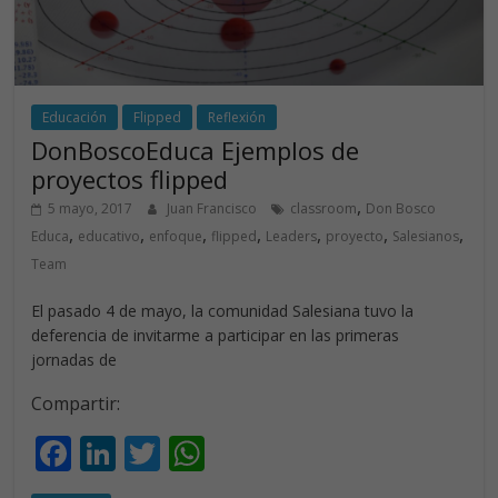
Educación
Flipped
Reflexión
DonBoscoEduca Ejemplos de
proyectos flipped
,
5 mayo, 2017
Juan Francisco
classroom
Don Bosco
,
,
,
,
,
,
,
Educa
educativo
enfoque
flipped
Leaders
proyecto
Salesianos
Team
El pasado 4 de mayo, la comunidad Salesiana tuvo la
deferencia de invitarme a participar en las primeras
jornadas de
Compartir:
F
Li
T
W
ac
n
w
h