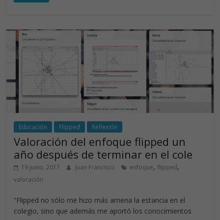
e
k
itt
at
b
e
er
s
o
dI
A
o
n
p
k
p
Educación
Flipped
Reflexión
Valoración del enfoque flipped un
año después de terminar en el cole
,
,
19 junio, 2017
Juan Francisco
enfoque
flipped
valoración
“Flipped no sólo me hizo más amena la estancia en el
colegio, sino que además me aportó los conocimientos