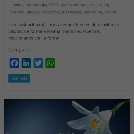
,
,
,
,
,
,
anónima
aprendizaje
DAFO
datos
enfoque
evaluación
,
,
,
,
,
fiabilidad
flipped
proyectos
sugerencias
valoración
valorar
Una evaluación más, mis alumnos han tenido ocasión de
valorar, de forma anónima, todos los aspectos
relacionados con la forma
Compartir:
F
Li
T
W
ac
n
w
h
Leer más
e
k
itt
at
b
e
er
s
o
dI
A
o
n
p
k
p