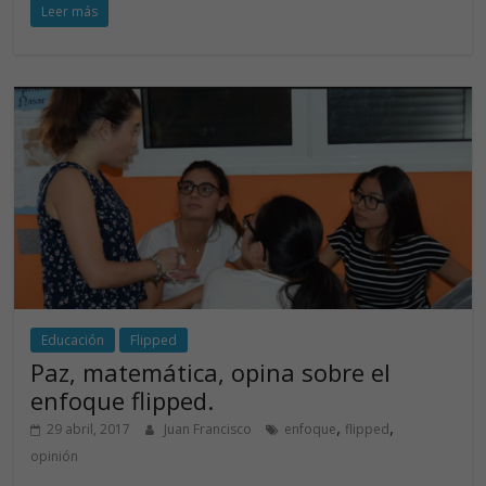
Leer más
e
k
itt
at
b
e
er
s
o
dI
A
o
n
p
k
p
Educación
Flipped
Paz, matemática, opina sobre el
enfoque flipped.
,
,
29 abril, 2017
Juan Francisco
enfoque
flipped
opinión