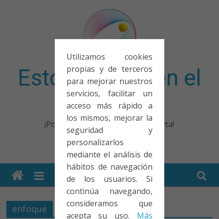
Saltar
al
contenido
Utilizamos cookies
propias y de terceros
Esto no entra en el
para mejorar nuestros
servicios, facilitar un
examen
acceso más rápido a
los mismos, mejorar la
¡Porque no solo el examen importa!
seguridad y
personalizarlos
mediante el análisis de
hábitos de navegación
de los usuarios. Si
continúa navegando,
consideramos que
enfoque
acepta su uso.
Más