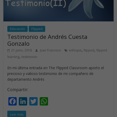
Educación
Flipped
Testimonio de Andrés Cuesta
Gonzalo
,
,
21 junio, 2018
Juan Francisco
enfoque
flipped
flipped
,
learning
testimonio
En mi última entrada en The Flipped Classroom aporto el
precioso y valioso testimonio de mi compañero de
departamento Andrés
Compartir:
F
Li
T
W
ac
n
w
h
Leer más