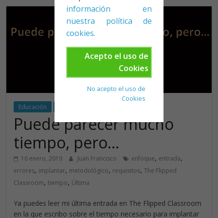
información en
nuestra política de
cookies.
Acepto el uso de
Cookies
No acepto el uso de
Cookies
Educación
Flipped
Puede parecer mucho
tiempo, pero…
,
,
16 enero, 2019
Juan Francisco
enfoque
entrada
,
,
,
,
errores
implantar
metodológico
requisitos
The Flipped
,
,
Classroom
tiempo
Última
Ya puedes leer mi última entrada en The Flipped Classroom
en la que escribo sobre el tiempo necesario para implantar