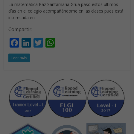
La matemática Paz Santamaria Grua pasó estos últimos
días en el colegio acompañándome en las clases pues está
interesada en
Compartir:
F
Li
T
W
ac
n
w
h
Leer más
e
k
itt
at
b
e
er
s
o
dI
A
o
n
p
k
p