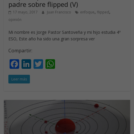
padre sobre flipped (V)
,
,
17 mayo, 2017
Juan Francisco
enfoque
flipped
opinión
Mi nombre es Jorge Pastor Santoveña y mi hijo estudia 4º
ESO, Este año ha sido una gran sorpresa ver
Compartir:
F
Li
T
W
ac
n
w
h
Leer más
e
k
itt
at
b
e
er
s
o
dI
A
o
n
p
k
p