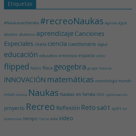
Etiquetas
#recreoNaukas
#Naukasenfamilia
agua
Agenda
aprendizaje
Canciones
alumnos
alumno
Especiales
ciencia
cuestionario
charla
digital
educación
espacio
educativo
entrevista
estilo
flipped
geogebra
física
futuro
historia
google
matemáticas
INNOVACIÓN
mundo
metodología
Naukas
Naukas en familia
móvil
ODS
música
optimización
Recreo
Reto
sa01
Reflexión
proyecto
sjc01
sol
video
tiempo
vida
testimonio
Tierra