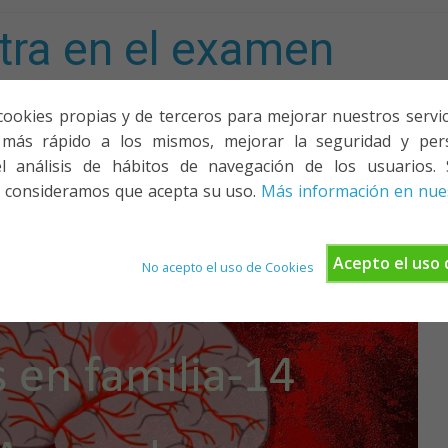
tra en el examen
mporta!
cookies propias y de terceros para mejorar nuestros servicio
más rápido a los mismos, mejorar la seguridad y pers
ACIONES, PONENCIAS Y CURSOS
¿QUIÉNES SOMOS?
YOUTU
l análisis de hábitos de navegación de los usuarios. 
 consideramos que acepta su uso.
Más información en nues
Acepto el uso 
No acepto el uso de Cookies