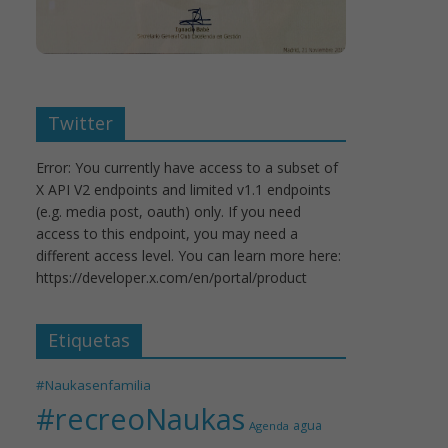
Twitter
Error: You currently have access to a subset of
X API V2 endpoints and limited v1.1 endpoints
(e.g. media post, oauth) only. If you need
access to this endpoint, you may need a
different access level. You can learn more here:
https://developer.x.com/en/portal/product
Etiquetas
#Naukasenfamilia
#recreoNaukas
agua
Agenda