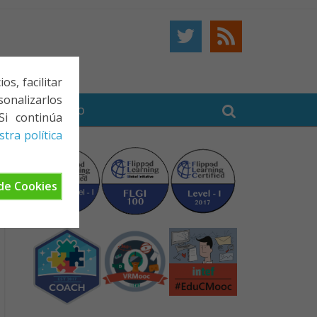
s, facilitar
onalizarlos
BE
CONTACTO
Si continúa
tra política
de Cookies