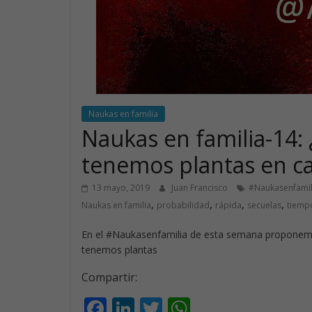
Naukas en familia
Naukas en familia-14: 
tenemos plantas en c
13 mayo, 2019
Juan Francisco
#Naukasenfamil
,
,
,
,
Naukas en familia
probabilidad
rápida
secuelas
tiemp
En el #Naukasenfamilia de esta semana proponemo
tenemos plantas
Compartir:
F
Li
T
W