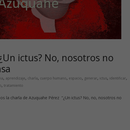
¿Un ictus? No, nosotros no
asa
,
,
,
,
,
,
,
,
ia
aprendizaje
charla
cuerpo humano
espacio
generar
ictus
identificar
,
o
tratamiento
s la charla de Azuquahe Pérez “¿Un ictus? No, no, nosotros no