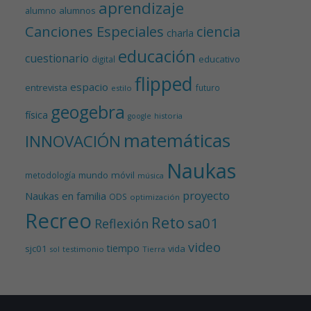
aprendizaje
alumnos
alumno
Canciones Especiales
ciencia
charla
educación
cuestionario
educativo
digital
flipped
espacio
entrevista
futuro
estilo
geogebra
física
historia
google
matemáticas
INNOVACIÓN
Naukas
mundo
móvil
metodología
música
proyecto
Naukas en familia
ODS
optimización
Recreo
Reto
sa01
Reflexión
video
tiempo
sjc01
vida
testimonio
Tierra
sol