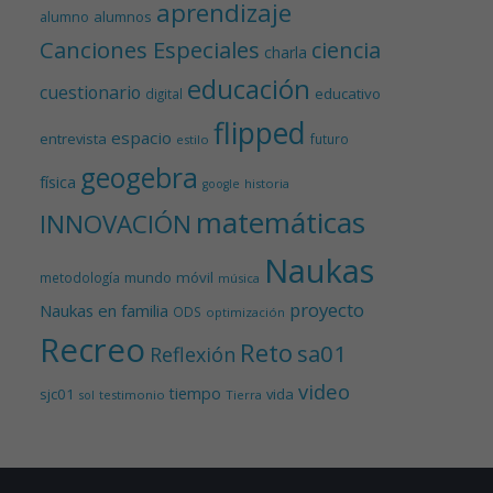
aprendizaje
alumnos
alumno
Canciones Especiales
ciencia
charla
educación
cuestionario
educativo
digital
flipped
espacio
entrevista
futuro
estilo
geogebra
física
historia
google
matemáticas
INNOVACIÓN
Naukas
mundo
móvil
metodología
música
proyecto
Naukas en familia
ODS
optimización
Recreo
Reto
sa01
Reflexión
video
tiempo
sjc01
vida
testimonio
Tierra
sol