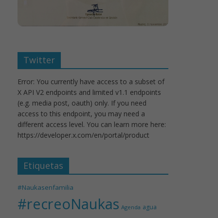
Twitter
Error: You currently have access to a subset of
X API V2 endpoints and limited v1.1 endpoints
(e.g. media post, oauth) only. If you need
access to this endpoint, you may need a
different access level. You can learn more here:
https://developer.x.com/en/portal/product
Etiquetas
#Naukasenfamilia
#recreoNaukas
agua
Agenda