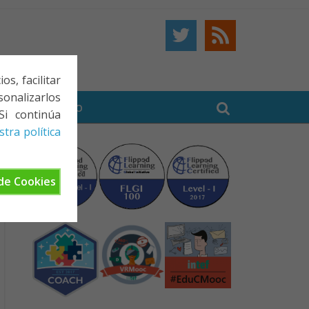
s, facilitar
onalizarlos
BE
CONTACTO
Si continúa
tra política
de Cookies