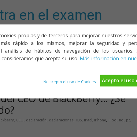
tra en el examen
mporta!
cookies propias y de terceros para mejorar nuestros servicio
más rápido a los mismos, mejorar la seguridad y pers
ACIONES, PONENCIAS Y CURSOS
¿QUIÉNES SOMOS?
YOUTU
l análisis de hábitos de navegación de los usuarios. 
 consideramos que acepta su uso.
Más información en nues
Acepto el uso 
No acepto el uso de Cookies
 del CEO de BlackBerry… ¿Se
do?
,
,
,
,
,
,
,
,
,
,
ackberry
CEO
declaración
declaraciones
iOS
iPad
iPhone
iPod
no
pc