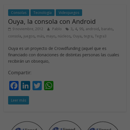
o
dI
A
o
n
p
Consolas
Tecnología
Videojuegos
Ouya, la consola con Android
k
p
,
,
,
,
,
9 noviembre, 2012
Pablo
3
4
99
android
barato
,
,
,
,
,
,
,
consola
juegos
más
mayo
núcleos
Ouya
tegra
Tegra3
Ouya es un proyecto de Crowdfunding (aquel que es
financiado con donaciones de distintas personas las cuales
recibirán un obsequio,
Compartir:
F
Li
T
W
ac
n
w
h
Leer más
e
k
itt
at
b
e
er
s
o
dI
A