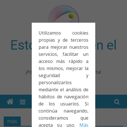
Saltar
al
contenido
Utilizamos cookies
propias y de terceros
Esto no entra en el
para mejorar nuestros
servicios, facilitar un
examen
acceso más rápido a
los mismos, mejorar la
¡Porque no solo el examen importa!
seguridad y
personalizarlos
mediante el análisis de
hábitos de navegación
de los usuarios. Si
continúa navegando,
consideramos que
más
acepta su uso.
Más