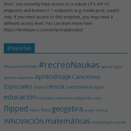
Error: You currently have access to a subset of X API V2
endpoints and limited v1.1 endpoints (e.g. media post, oauth)
only. If you need access to this endpoint, you may need a
different access level. You can learn more here:
https://developer.x.com/en/portal/product
Etiquetas
#recreoNaukas
#Naukasenfamilia
agua
Agenda
aprendizaje
Canciones
alumnos
alumno
Especiales
ciencia
cuestionario
charla
digital
educación
espacio
educativo
entrevista
estilo
flipped
geogebra
física
futuro
historia
google
matemáticas
INNOVACIÓN
mundo
metodología