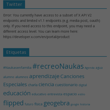
Twitter
Error: You currently have access to a subset of X API V2
endpoints and limited v1.1 endpoints (e.g. media post, oauth)
only. If you need access to this endpoint, you may need a
different access level. You can learn more here:
https://developer.x.com/en/portal/product
Etiquetas
#recreoNaukas
#Naukasenfamilia
agua
Agenda
aprendizaje
Canciones
alumnos
alumno
Especiales
ciencia
cuestionario
charla
digital
educación
espacio
educativo
entrevista
estilo
flipped
geogebra
física
futuro
historia
google