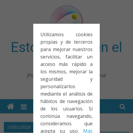
Saltar
al
contenido
Utilizamos cookies
propias y de terceros
Esto no entra en el
para mejorar nuestros
servicios, facilitar un
examen
acceso más rápido a
los mismos, mejorar la
¡Porque no solo el examen importa!
seguridad y
personalizarlos
mediante el análisis de
hábitos de navegación
de los usuarios. Si
continúa navegando,
consideramos que
ridiculiza
acepta su uso.
Más