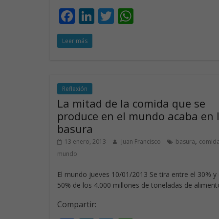
F
Li
T
W
ac
n
w
h
Leer más
e
k
itt
at
b
e
er
s
o
dI
A
o
n
p
Reflexión
La mitad de la comida que se
k
p
produce en el mundo acaba en 
basura
,
13 enero, 2013
Juan Francisco
basura
comid
mundo
El mundo jueves 10/01/2013 Se tira entre el 30% y 
50% de los 4.000 millones de toneladas de aliment
Compartir: