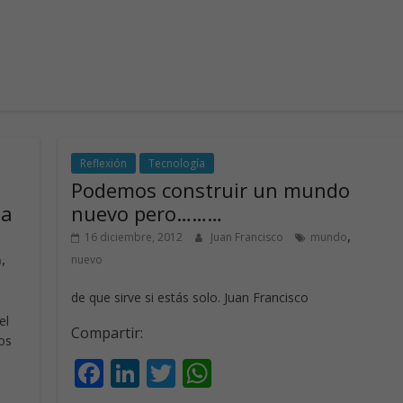
Reflexión
Tecnología
Podemos construir un mundo
la
nuevo pero………
,
16 diciembre, 2012
Juan Francisco
mundo
,
nuevo
a
de que sirve si estás solo. Juan Francisco
el
Compartir:
os
F
Li
T
W
ac
n
w
h