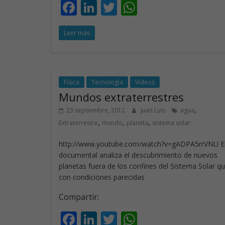
F
Li
T
W
ac
n
w
h
Leer más
e
k
itt
at
b
e
er
s
o
dI
A
o
n
p
Física
Tecnología
Videos
Mundos extraterrestres
k
p
,
23 septiembre, 2012
Juan Luis
agua
,
,
,
Extraterrestre
mundo
planeta
sistema solar
http://www.youtube.com/watch?v=gADPA5rrVNU E
documental analiza el descubrimiento de nuevos
planetas fuera de los confines del Sistema Solar qu
con condiciones parecidas
Compartir:
F
Li
T
W