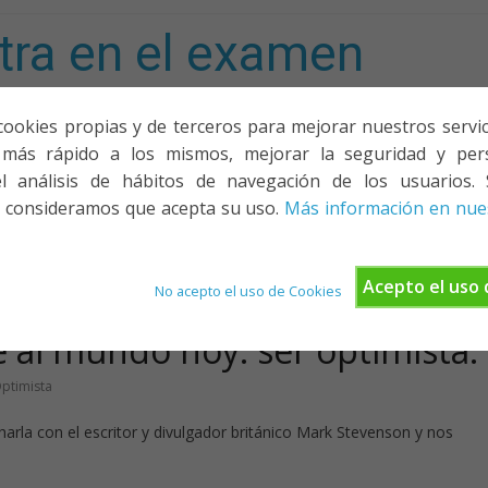
tra en el examen
mporta!
cookies propias y de terceros para mejorar nuestros servicio
más rápido a los mismos, mejorar la seguridad y pers
ACIONES, PONENCIAS Y CURSOS
¿QUIÉNES SOMOS?
YOUTU
l análisis de hábitos de navegación de los usuarios. 
 consideramos que acepta su uso.
Más información en nues
Acepto el uso 
No acepto el uso de Cookies
e al mundo hoy: ser optimista.
ptimista
harla con el escritor y divulgador británico Mark Stevenson y nos