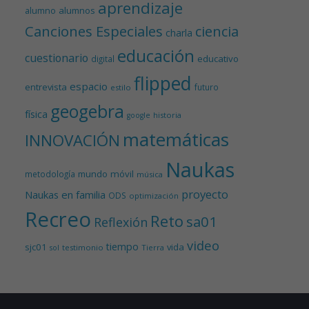
aprendizaje
alumnos
alumno
Canciones Especiales
ciencia
charla
educación
cuestionario
educativo
digital
flipped
espacio
entrevista
futuro
estilo
geogebra
física
historia
google
matemáticas
INNOVACIÓN
Naukas
mundo
móvil
metodología
música
proyecto
Naukas en familia
ODS
optimización
Recreo
Reto
sa01
Reflexión
video
tiempo
sjc01
vida
testimonio
Tierra
sol