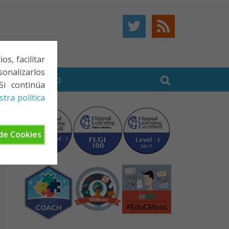
s, facilitar
onalizarlos
BE
CONTACTO
Si continúa
tra política
de Cookies