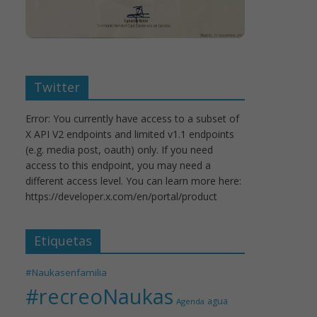
Twitter
Error: You currently have access to a subset of
X API V2 endpoints and limited v1.1 endpoints
(e.g. media post, oauth) only. If you need
access to this endpoint, you may need a
different access level. You can learn more here:
https://developer.x.com/en/portal/product
Etiquetas
#Naukasenfamilia
#recreoNaukas
agua
Agenda