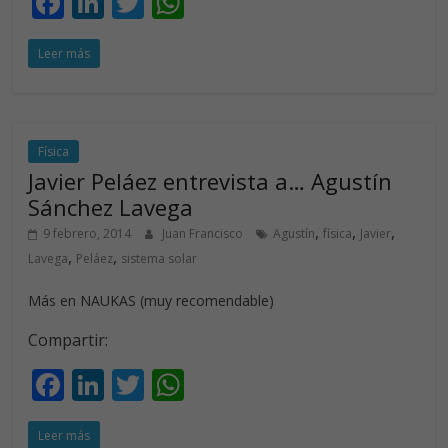
F
Li
T
W
ac
n
w
h
Leer más
e
k
itt
at
b
e
er
s
o
dI
A
o
n
p
Física
Javier Peláez entrevista a… Agustín
k
p
Sánchez Lavega
,
,
,
9 febrero, 2014
Juan Francisco
Agustín
física
Javier
,
,
Lavega
Peláez
sistema solar
Más en NAUKAS (muy recomendable)
Compartir:
F
Li
T
W
ac
n
w
h
Leer más