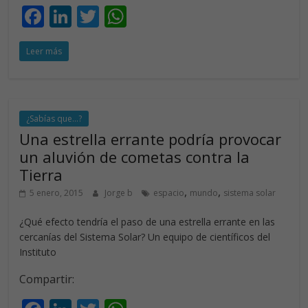
F
Li
T
W
ac
n
w
h
Leer más
e
k
itt
at
b
e
er
s
o
dI
A
o
n
p
¿Sabías que...?
Una estrella errante podría provocar
k
p
un aluvión de cometas contra la
Tierra
,
,
5 enero, 2015
Jorge b
espacio
mundo
sistema solar
¿Qué efecto tendría el paso de una estrella errante en las
cercanías del Sistema Solar? Un equipo de científicos del
Instituto
Compartir: