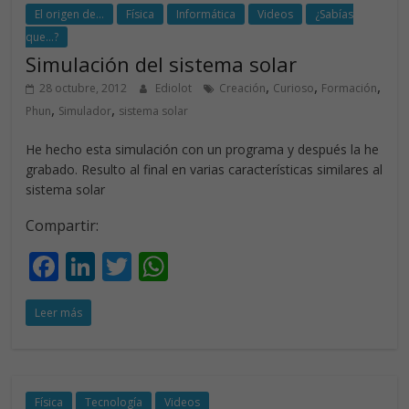
o
n
p
El origen de...
Física
Informática
Videos
¿Sabías
que...?
k
p
Simulación del sistema solar
,
,
,
28 octubre, 2012
Ediolot
Creación
Curioso
Formación
,
,
Phun
Simulador
sistema solar
He hecho esta simulación con un programa y después la he
grabado. Resulto al final en varias características similares al
sistema solar
Compartir:
F
Li
T
W
ac
n
w
h
Leer más
e
k
itt
at
b
e
er
s
o
dI
A
Física
Tecnología
Videos