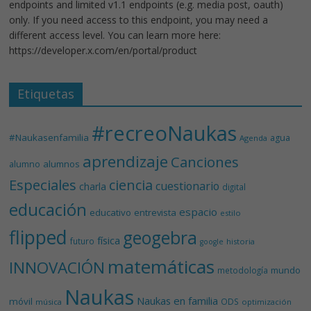
endpoints and limited v1.1 endpoints (e.g. media post, oauth)
only. If you need access to this endpoint, you may need a
different access level. You can learn more here:
https://developer.x.com/en/portal/product
Etiquetas
#recreoNaukas
#Naukasenfamilia
agua
Agenda
aprendizaje
Canciones
alumnos
alumno
Especiales
ciencia
cuestionario
charla
digital
educación
espacio
educativo
entrevista
estilo
flipped
geogebra
física
futuro
historia
google
matemáticas
INNOVACIÓN
mundo
metodología
Naukas
Naukas en familia
móvil
ODS
música
optimización