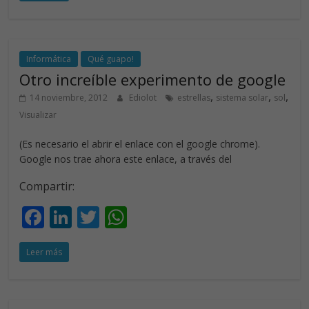
e
k
itt
at
b
e
er
s
o
dI
A
o
n
p
Informática
Qué guapo!
Otro increíble experimento de google
k
p
,
,
,
14 noviembre, 2012
Ediolot
estrellas
sistema solar
sol
Visualizar
(Es necesario el abrir el enlace con el google chrome).
Google nos trae ahora este enlace, a través del
Compartir:
F
Li
T
W
ac
n
w
h
Leer más
e
k
itt
at
b
e
er
s
o
dI
A