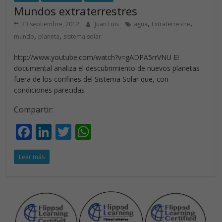
o
n
p
Mundos extraterrestres
k
p
,
,
23 septiembre, 2012
Juan Luis
agua
Extraterrestre
,
,
mundo
planeta
sistema solar
http://www.youtube.com/watch?v=gADPA5rrVNU El
documental analiza el descubrimiento de nuevos planetas
fuera de los confines del Sistema Solar que, con
condiciones parecidas
Compartir:
F
Li
T
W
ac
n
w
h
Leer más
e
k
itt
at
b
e
er
s
o
dI
A
o
n
p