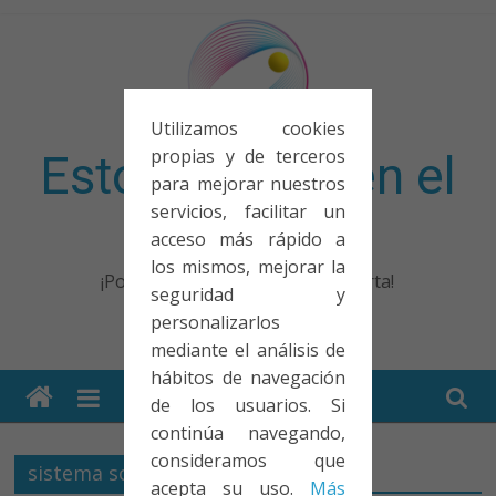
Saltar
al
contenido
Utilizamos cookies
propias y de terceros
Esto no entra en el
para mejorar nuestros
servicios, facilitar un
examen
acceso más rápido a
los mismos, mejorar la
¡Porque no solo el examen importa!
seguridad y
personalizarlos
mediante el análisis de
hábitos de navegación
de los usuarios. Si
continúa navegando,
consideramos que
sistema solar
acepta su uso.
Más