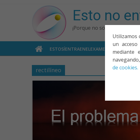
Saltar
Esto no en
al
contenido
¡Porque no solo el examen i
Utilizamos 
un acceso 
ESTOSÍENTRAENELEXAMEN
COLABOR
mediante e
navegando,
de cookies.
rectilíneo