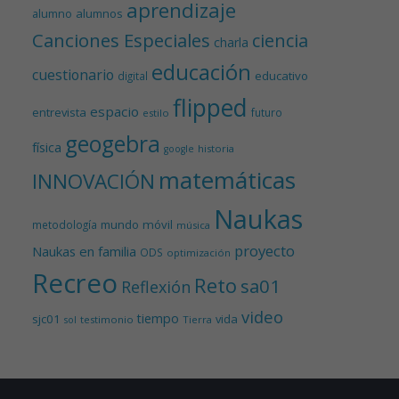
aprendizaje
alumnos
alumno
Canciones Especiales
ciencia
charla
educación
cuestionario
educativo
digital
flipped
espacio
entrevista
futuro
estilo
geogebra
física
historia
google
matemáticas
INNOVACIÓN
Naukas
mundo
móvil
metodología
música
proyecto
Naukas en familia
ODS
optimización
Recreo
Reto
sa01
Reflexión
video
tiempo
sjc01
vida
testimonio
Tierra
sol