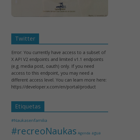
Twitter
Error: You currently have access to a subset of
X API V2 endpoints and limited v1.1 endpoints
(e.g. media post, oauth) only. If you need
access to this endpoint, you may need a
different access level. You can learn more here:
https://developer.x.com/en/portal/product
Etiquetas
#Naukasenfamilia
#recreoNaukas
agua
Agenda