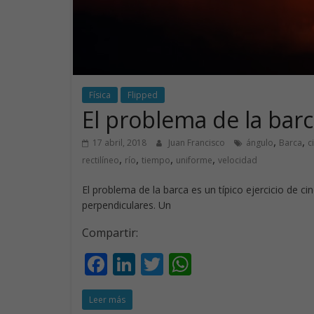
Física
Flipped
El problema de la bar
,
,
17 abril, 2018
Juan Francisco
ángulo
Barca
c
,
,
,
,
rectilíneo
río
tiempo
uniforme
velocidad
El problema de la barca es un típico ejercicio de 
perpendiculares. Un
Compartir:
F
Li
T
W
ac
n
w
h
Leer más
e
k
itt
at