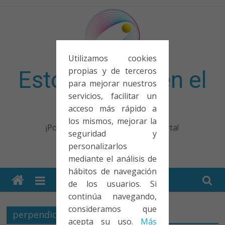
Saltar
al
contenido
Utilizamos cookies
propias y de terceros
Esto no entra en el
para mejorar nuestros
servicios, facilitar un
examen
acceso más rápido a
los mismos, mejorar la
¡Porque no solo el examen importa!
seguridad y
personalizarlos
mediante el análisis de
hábitos de navegación
de los usuarios. Si
continúa navegando,
consideramos que
perpendicular
acepta su uso.
Más