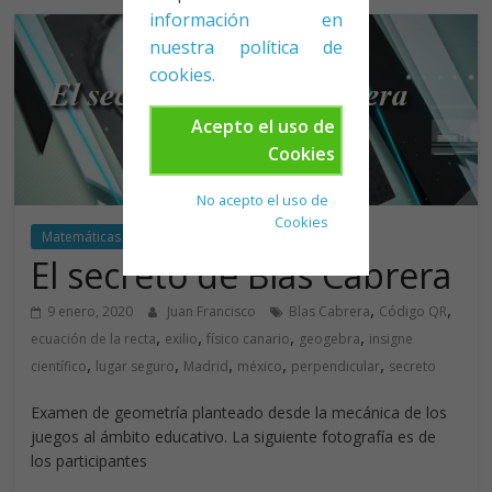
información en
nuestra política de
cookies.
Acepto el uso de
Cookies
No acepto el uso de
Cookies
Matemáticas
Video
El secreto de Blas Cabrera
,
,
9 enero, 2020
Juan Francisco
Blas Cabrera
Código QR
,
,
,
,
ecuación de la recta
exilio
físico canario
geogebra
insigne
,
,
,
,
,
científico
lugar seguro
Madrid
méxico
perpendicular
secreto
Examen de geometría planteado desde la mecánica de los
juegos al ámbito educativo. La siguiente fotografía es de
los participantes