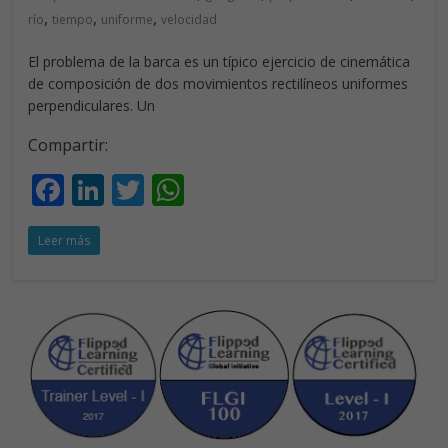
,
,
,
río
tiempo
uniforme
velocidad
El problema de la barca es un típico ejercicio de cinemática
de composición de dos movimientos rectilíneos uniformes
perpendiculares. Un
Compartir:
F
Li
T
W
ac
n
w
h
Leer más
e
k
itt
at
b
e
er
s
o
dI
A
o
n
p
k
p