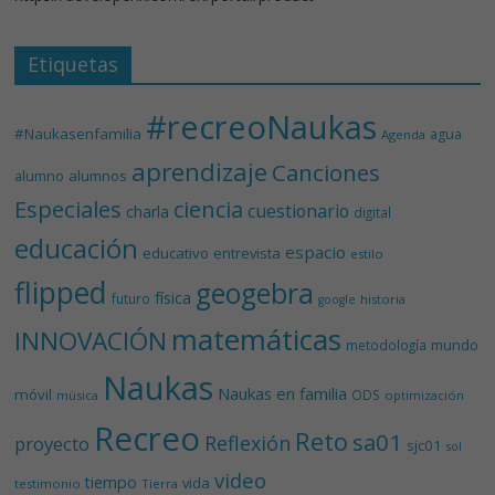
Etiquetas
#recreoNaukas
#Naukasenfamilia
agua
Agenda
aprendizaje
Canciones
alumnos
alumno
Especiales
ciencia
cuestionario
charla
digital
educación
espacio
educativo
entrevista
estilo
flipped
geogebra
física
futuro
historia
google
matemáticas
INNOVACIÓN
mundo
metodología
Naukas
Naukas en familia
móvil
ODS
música
optimización
Recreo
Reto
sa01
Reflexión
proyecto
sjc01
sol
video
tiempo
vida
testimonio
Tierra