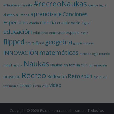
#recreoNaukas
#Naukasenfamilia
agua
Agenda
aprendizaje
Canciones
alumnos
alumno
Especiales
ciencia
cuestionario
charla
digital
educación
espacio
educativo
entrevista
estilo
flipped
geogebra
física
futuro
historia
google
matemáticas
INNOVACIÓN
mundo
metodología
Naukas
Naukas en familia
móvil
ODS
música
optimización
Recreo
Reto
sa01
Reflexión
proyecto
sjc01
sol
video
tiempo
vida
testimonio
Tierra
Copyright © 2026
Esto no entra en el examen
. Todos los