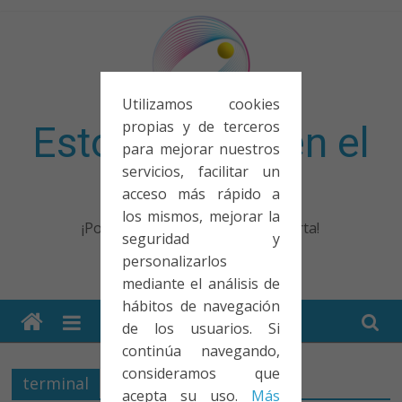
Saltar
al
contenido
Utilizamos cookies
propias y de terceros
Esto no entra en el
para mejorar nuestros
servicios, facilitar un
examen
acceso más rápido a
los mismos, mejorar la
¡Porque no solo el examen importa!
seguridad y
personalizarlos
mediante el análisis de
hábitos de navegación
de los usuarios. Si
continúa navegando,
consideramos que
terminal
acepta su uso.
Más