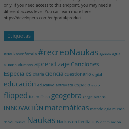
only. If you need access to this endpoint, you may need a
different access level. You can learn more here:
https://developer.x.com/en/portal/product
Etiquetas
#recreoNaukas
#Naukasenfamilia
agua
Agenda
aprendizaje
Canciones
alumnos
alumno
Especiales
ciencia
cuestionario
charla
digital
educación
espacio
educativo
entrevista
estilo
flipped
geogebra
física
futuro
historia
google
matemáticas
INNOVACIÓN
mundo
metodología
Naukas
Naukas en familia
móvil
ODS
música
optimización