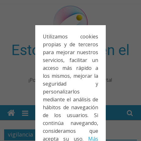
Saltar
al
contenido
Utilizamos cookies
propias y de terceros
Esto no entra en el
para mejorar nuestros
servicios, facilitar un
examen
acceso más rápido a
los mismos, mejorar la
¡Porque no solo el examen importa!
seguridad y
personalizarlos
mediante el análisis de
hábitos de navegación
de los usuarios. Si
continúa navegando,
consideramos que
vigilancia
acepta su uso.
Más