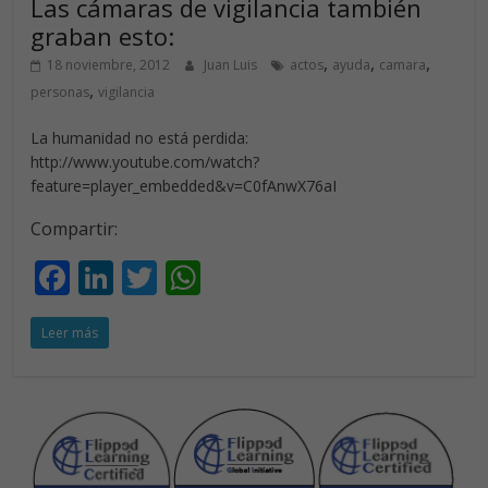
Las cámaras de vigilancia también
k
p
graban esto:
,
,
,
18 noviembre, 2012
Juan Luis
actos
ayuda
camara
,
personas
vigilancia
La humanidad no está perdida:
http://www.youtube.com/watch?
feature=player_embedded&v=C0fAnwX76aI
Compartir:
F
Li
T
W
ac
n
w
h
Leer más
e
k
itt
at
b
e
er
s
o
dI
A
o
n
p
k
p