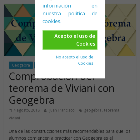
información en
nuestra política de
cookies.
Acepto el uso de
Cookies
No acepto el uso de
Cookies
Geogebra
Matemáticas
Reto
Comprobación del
teorema de Viviani con
Geogebra
,
,
4 agosto, 2018
Juan Francisco
geogebra
teorema
Viviani
Una de las construcciones más recomendables para que los
alumnos comiencen a practicar con Geogebra es el