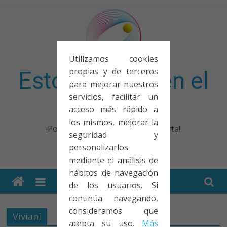
Saltar
al
contenido
Utilizamos cookies
propias y de terceros
Esto no entra en el
para mejorar nuestros
servicios, facilitar un
examen
acceso más rápido a
los mismos, mejorar la
¡Porque no solo el examen importa!
seguridad y
personalizarlos
mediante el análisis de
hábitos de navegación
de los usuarios. Si
continúa navegando,
consideramos que
Viviani
acepta su uso.
Más