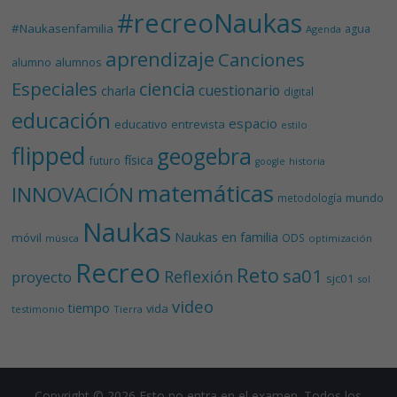
#recreoNaukas
#Naukasenfamilia
agua
Agenda
aprendizaje
Canciones
alumnos
alumno
Especiales
ciencia
cuestionario
charla
digital
educación
espacio
educativo
entrevista
estilo
flipped
geogebra
física
futuro
historia
google
matemáticas
INNOVACIÓN
mundo
metodología
Naukas
Naukas en familia
móvil
ODS
música
optimización
Recreo
Reto
sa01
Reflexión
proyecto
sjc01
sol
video
tiempo
vida
testimonio
Tierra
Copyright © 2026
Esto no entra en el examen
. Todos los