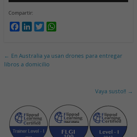
Compartir:
F
Li
T
W
ac
n
w
h
e
k
itt
at
b
e
er
s
←
En Australia ya usan drones para entregar
o
dI
A
libros a domicilio
o
n
p
k
p
Vaya susto!!
→