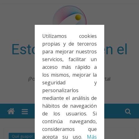
Saltar
al
contenido
Utilizamos cookies
propias y de terceros
Esto no entra en el
para mejorar nuestros
servicios, facilitar un
examen
acceso más rápido a
los mismos, mejorar la
¡Porque no solo el examen importa!
seguridad y
personalizarlos
mediante el análisis de
hábitos de navegación
de los usuarios. Si
continúa navegando,
consideramos que
acepta su uso.
Más
Qué guapo!
Tecnología
Videos