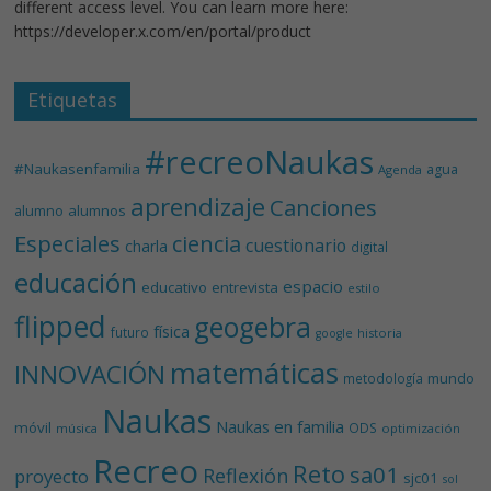
different access level. You can learn more here:
https://developer.x.com/en/portal/product
Etiquetas
#recreoNaukas
#Naukasenfamilia
agua
Agenda
aprendizaje
Canciones
alumnos
alumno
Especiales
ciencia
cuestionario
charla
digital
educación
espacio
educativo
entrevista
estilo
flipped
geogebra
física
futuro
historia
google
matemáticas
INNOVACIÓN
mundo
metodología
Naukas
Naukas en familia
móvil
ODS
música
optimización
Recreo
Reto
sa01
Reflexión
proyecto
sjc01
sol