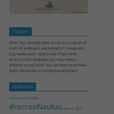
Twitter
Error: You currently have access to a subset of
X API V2 endpoints and limited v1.1 endpoints
(e.g. media post, oauth) only. If you need
access to this endpoint, you may need a
different access level. You can learn more here:
https://developer.x.com/en/portal/product
Etiquetas
#Naukasenfamilia
#recreoNaukas
agua
Agenda