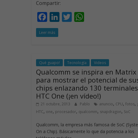
Compartir:
F
Li
T
W
ac
n
w
h
Leer más
e
k
itt
at
b
e
er
s
o
dI
A
o
n
p
Qué guapo!
Tecnología
Videos
Qualcomm se inspira en Matrix
k
p
para mostrar el potencial de su
chips enlazando 130 terminales
HTC One (¡en vídeo!)
,
,
,
21 octubre, 2013
Pablo
anuncio
CPU
fotos
,
,
,
,
,
HTC
one
procesador
qualcomm
snapdragon
SoC
Qualcomm, la empresa más famosa de SoC (Syst
On a Chip). Básicamente lo que da potencia a los