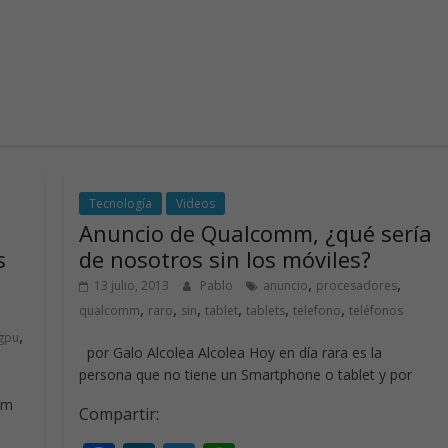
Tecnología
Videos
Anuncio de Qualcomm, ¿qué sería
s
de nosotros sin los móviles?
,
,
13 julio, 2013
Pablo
anuncio
procesadores
,
,
,
,
,
,
qualcomm
raro
sin
tablet
tablets
telefono
teléfonos
,
gpu
por Galo Alcolea Alcolea Hoy en día rara es la
persona que no tiene un Smartphone o tablet y por
em
Compartir: