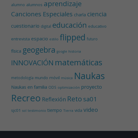
aprendizaje
alumnos
alumno
Canciones Especiales
ciencia
charla
educación
cuestionario
educativo
digital
flipped
espacio
entrevista
futuro
estilo
geogebra
física
historia
google
matemáticas
INNOVACIÓN
Naukas
mundo
móvil
metodología
música
proyecto
Naukas en familia
ODS
optimización
Recreo
Reto
sa01
Reflexión
video
tiempo
sjc01
vida
testimonio
Tierra
sol