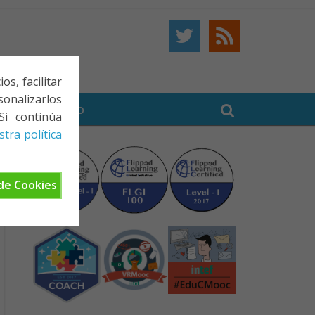
s, facilitar
onalizarlos
BE
CONTACTO
Si continúa
tra política
de Cookies