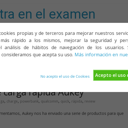
tra en el examen
mporta!
cookies propias y de terceros para mejorar nuestros servicio
más rápido a los mismos, mejorar la seguridad y pers
ACIONES, PONENCIAS Y CURSOS
¿QUIÉNES SOMOS?
YOUTU
l análisis de hábitos de navegación de los usuarios. 
 consideramos que acepta su uso.
Más información en nues
Acepto el uso 
No acepto el uso de Cookies
 carga rápida Aukey
,
,
,
,
,
,
rga
charge
powerbank
qualcomm
quick
rápida
review
omentamos, Aukey nos ha enviado una serie de productos para que