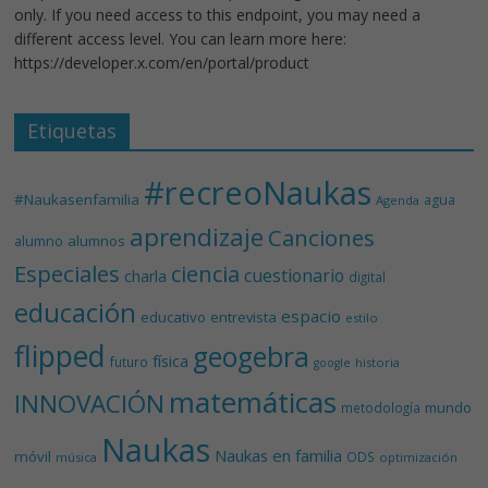
only. If you need access to this endpoint, you may need a
different access level. You can learn more here:
https://developer.x.com/en/portal/product
Etiquetas
#recreoNaukas
#Naukasenfamilia
agua
Agenda
aprendizaje
Canciones
alumnos
alumno
Especiales
ciencia
cuestionario
charla
digital
educación
espacio
educativo
entrevista
estilo
flipped
geogebra
física
futuro
historia
google
matemáticas
INNOVACIÓN
mundo
metodología
Naukas
Naukas en familia
móvil
ODS
música
optimización