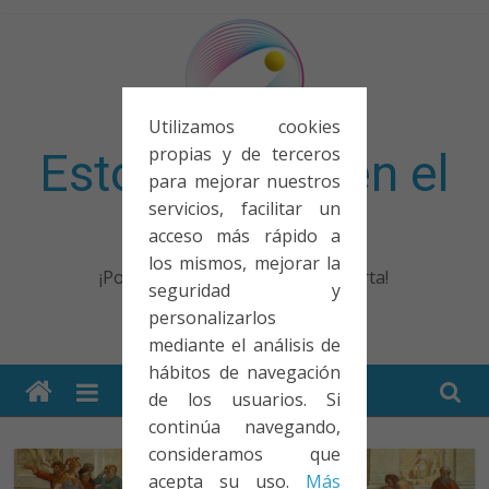
Saltar
al
contenido
Utilizamos cookies
propias y de terceros
Esto no entra en el
para mejorar nuestros
servicios, facilitar un
examen
acceso más rápido a
los mismos, mejorar la
¡Porque no solo el examen importa!
seguridad y
personalizarlos
mediante el análisis de
hábitos de navegación
de los usuarios. Si
continúa navegando,
consideramos que
acepta su uso.
Más