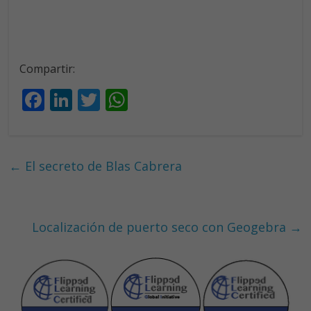
Compartir:
F
Li
T
W
ac
n
w
h
e
k
itt
at
b
e
er
s
←
El secreto de Blas Cabrera
o
dI
A
o
n
p
k
p
Localización de puerto seco con Geogebra
→