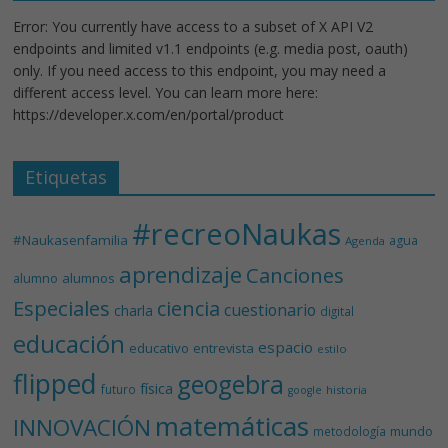
Error: You currently have access to a subset of X API V2
endpoints and limited v1.1 endpoints (e.g. media post, oauth)
only. If you need access to this endpoint, you may need a
different access level. You can learn more here:
https://developer.x.com/en/portal/product
Etiquetas
#recreoNaukas
#Naukasenfamilia
agua
Agenda
aprendizaje
Canciones
alumnos
alumno
Especiales
ciencia
cuestionario
charla
digital
educación
espacio
educativo
entrevista
estilo
flipped
geogebra
física
futuro
historia
google
matemáticas
INNOVACIÓN
mundo
metodología