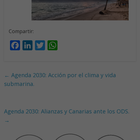
Compartir:
F
Li
T
W
ac
n
w
h
e
k
itt
at
b
e
er
s
←
Agenda 2030: Acción por el clima y vida
o
dI
A
submarina.
o
n
p
k
p
Agenda 2030: Alianzas y Canarias ante los ODS.
→