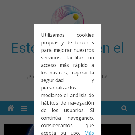
Saltar
al
contenido
Utilizamos cookies
propias y de terceros
Esto no entra en el
para mejorar nuestros
servicios, facilitar un
examen
acceso más rápido a
los mismos, mejorar la
¡Porque no solo el examen importa!
seguridad y
personalizarlos
mediante el análisis de
hábitos de navegación
de los usuarios. Si
continúa navegando,
consideramos que
acepta su uso.
Más