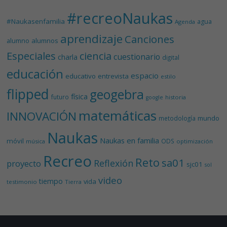
#recreoNaukas
#Naukasenfamilia
agua
Agenda
aprendizaje
Canciones
alumnos
alumno
Especiales
ciencia
cuestionario
charla
digital
educación
espacio
educativo
entrevista
estilo
flipped
geogebra
física
futuro
historia
google
matemáticas
INNOVACIÓN
mundo
metodología
Naukas
Naukas en familia
móvil
ODS
música
optimización
Recreo
Reto
sa01
Reflexión
proyecto
sjc01
sol
video
tiempo
vida
testimonio
Tierra