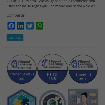
201401091035.html Gracias Ignacio por la recomendación
Estas son las 18 reglas que una madre americana pidió a su
Compartir:
F
Li
T
W
ac
n
w
h
Leer más
e
k
itt
at
b
e
er
s
o
dI
A
o
n
p
k
p