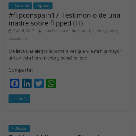
Educación
Flipped
#flipconspain17 Testimonio de una
madre sobre flipped (III)
,
,
,
2 abril, 2017
Juan Francisco
flipped
madre
padre
testimonio
Me llevé una alegría la primera vez que vi a mi hija mayor
utilizar esta herramienta y pensé en que
Compartir:
F
Li
T
W
ac
n
w
h
Leer más
e
k
itt
at
b
e
er
s
o
dI
A
o
n
p
Reflexión