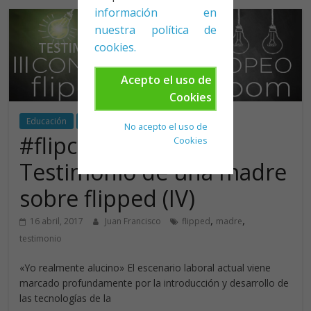
información en
nuestra política de
cookies.
Acepto el uso de
Cookies
Educación
Flipped
Reflexión
No acepto el uso de
#flipconspain17
Cookies
Testimonio de una madre
sobre flipped (IV)
,
,
16 abril, 2017
Juan Francisco
flipped
madre
testimonio
«Yo realmente alucino» El escenario laboral actual viene
marcado profundamente por la introducción y desarrollo de
las tecnologías de la