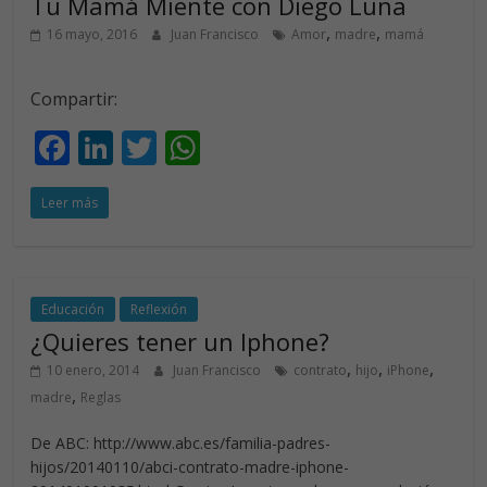
Tu Mamá Miente con Diego Luna
k
p
,
,
16 mayo, 2016
Juan Francisco
Amor
madre
mamá
Compartir:
F
Li
T
W
ac
n
w
h
Leer más
e
k
itt
at
b
e
er
s
o
dI
A
o
n
p
Educación
Reflexión
¿Quieres tener un Iphone?
k
p
,
,
,
10 enero, 2014
Juan Francisco
contrato
hijo
iPhone
,
madre
Reglas
De ABC: http://www.abc.es/familia-padres-
hijos/20140110/abci-contrato-madre-iphone-