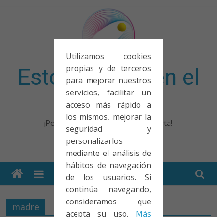
Saltar
al
contenido
Utilizamos cookies
propias y de terceros
Esto no entra en el
para mejorar nuestros
servicios, facilitar un
examen
acceso más rápido a
los mismos, mejorar la
¡Porque no solo el examen importa!
seguridad y
personalizarlos
mediante el análisis de
hábitos de navegación
de los usuarios. Si
continúa navegando,
consideramos que
madre
acepta su uso.
Más