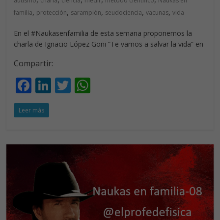
autismo
charla
ciencia
medir
método científico
Naukas en
,
,
,
,
,
familia
protección
sarampión
seudociencia
vacunas
vida
En el #Naukasenfamilia de esta semana proponemos la
charla de Ignacio López Goñi “Te vamos a salvar la vida” en
Compartir:
F
Li
T
W
ac
n
w
h
Leer más
e
k
itt
at
b
e
er
s
o
dI
A
o
n
p
k
p