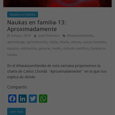
Naukas en familia
Naukas en familia-13:
Aproximadamente
,
6 mayo, 2019
Juan Francisco
#Naukasenfamilia
,
,
,
,
,
,
aprendizaje
aproximación
celula
charla
ciencia
cuerpo humano
,
,
,
,
,
espacio
estimación
generar
medir
método científico
Naukas en
familia
En el #Naukasenfamilia de esta semana proponemos la
charla de Carlos Chordá “Aproximadamente” en la que nos
explica de dónde
Compartir:
F
Li
T
W
ac
n
w
h
Leer más
e
k
itt
at