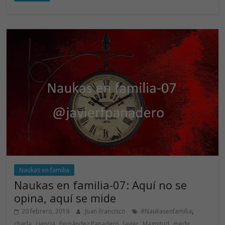
e
k
itt
at
b
e
er
s
o
dI
A
o
n
p
k
p
Naukas en familia
Naukas en familia-07: Aquí no se
opina, aquí se mide
,
20 febrero, 2019
Juan Francisco
#Naukasenfamilia
,
,
,
,
,
,
charla
ciencia
Fernández Panadero
Javier
Magnitud
medir