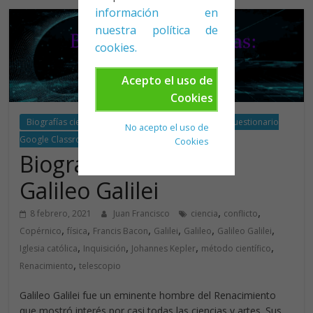
información en
nuestra política de
cookies.
Acepto el uso de
Cookies
Biografías científicas
Cuestionario de física
Cuestionario
No acepto el uso de
Google Classroom
Cookies
Biografías científicas:
Galileo Galilei
,
,
8 febrero, 2021
Juan Francisco
ciencia
conflicto
,
,
,
,
,
,
Copérnico
física
Francis Bacon
Galilei
Galileo
Galileo Galilei
,
,
,
,
Iglesia católica
Inquisición
Johannes Kepler
método científico
,
Renacimiento
telescopio
Galileo Galilei fue un eminente hombre del Renacimiento
que mostró interés por casi todas las ciencias y artes. Sus