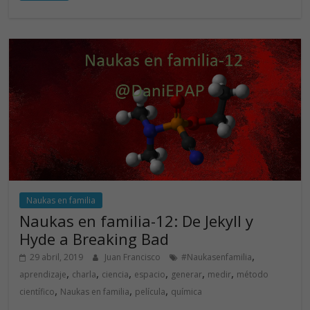
b
e
er
s
o
dI
A
o
n
p
k
p
Naukas en familia
Naukas en familia-12: De Jekyll y
Hyde a Breaking Bad
,
29 abril, 2019
Juan Francisco
#Naukasenfamilia
,
,
,
,
,
,
aprendizaje
charla
ciencia
espacio
generar
medir
método
,
,
,
científico
Naukas en familia
película
química