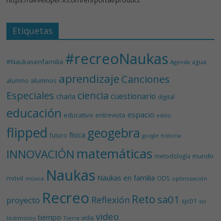
Etiquetas
#recreoNaukas
#Naukasenfamilia
agua
Agenda
aprendizaje
Canciones
alumnos
alumno
Especiales
ciencia
cuestionario
charla
digital
educación
espacio
educativo
entrevista
estilo
flipped
geogebra
física
futuro
historia
google
matemáticas
INNOVACIÓN
mundo
metodología
Naukas
Naukas en familia
móvil
ODS
música
optimización
Recreo
Reto
sa01
Reflexión
proyecto
sjc01
sol
video
tiempo
vida
testimonio
Tierra