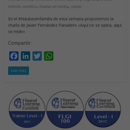
,
,
método científico
Naukas en familia
opinar
En el #Naukasenfamilia de esta semana proponemos la
charla de Javier Fernández Panadero »Aquí no se opina, aquí
se mide»
Compartir:
F
Li
T
W
ac
n
w
h
Leer más
e
k
itt
at
b
e
er
s
o
dI
A
o
n
p
k
p