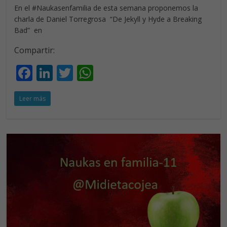
En el #Naukasenfamilia de esta semana proponemos la
charla de Daniel Torregrosa “De Jekyll y Hyde a Breaking
Bad” en
Compartir:
F
Li
T
W
ac
n
w
h
Leer más
e
k
itt
at
b
e
er
s
o
dI
A
o
n
p
k
p