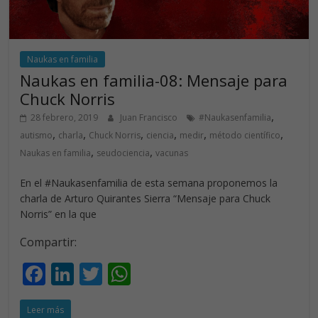
Naukas en familia
Naukas en familia-08: Mensaje para
Chuck Norris
,
28 febrero, 2019
Juan Francisco
#Naukasenfamilia
,
,
,
,
,
,
autismo
charla
Chuck Norris
ciencia
medir
método científico
,
,
Naukas en familia
seudociencia
vacunas
En el #Naukasenfamilia de esta semana proponemos la
charla de Arturo Quirantes Sierra “Mensaje para Chuck
Norris” en la que
Compartir:
F
Li
T
W
ac
n
w
h
Leer más