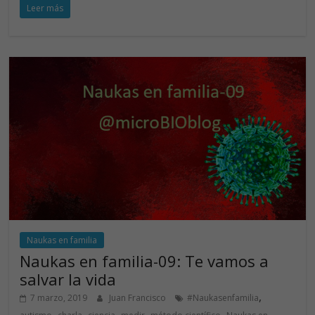
Leer más
e
k
itt
at
b
e
er
s
o
dI
A
o
n
p
k
p
Naukas en familia
Naukas en familia-09: Te vamos a
salvar la vida
,
7 marzo, 2019
Juan Francisco
#Naukasenfamilia
,
,
,
,
,