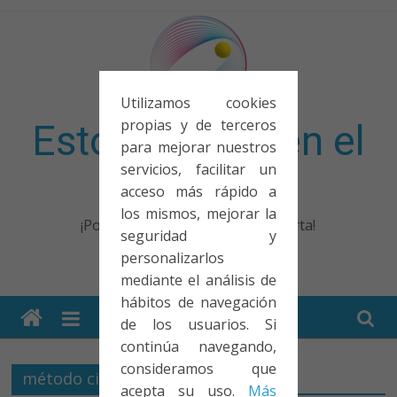
Saltar
al
contenido
Utilizamos cookies
propias y de terceros
Esto no entra en el
para mejorar nuestros
servicios, facilitar un
examen
acceso más rápido a
los mismos, mejorar la
¡Porque no solo el examen importa!
seguridad y
personalizarlos
mediante el análisis de
hábitos de navegación
de los usuarios. Si
continúa navegando,
consideramos que
método científico
acepta su uso.
Más