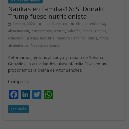
Naukas en familia
Naukas en familia-16: Si Donald
Trump fuese nutricionista
,
9 enero, 2020
Juan Francisco
#Naukasenfamilia
,
,
,
,
,
,
alimentación
alimentarios
azúcar
calorías
charla
ciencia
,
,
,
,
,
colesterol
grasas
industria
método científico
mitos
mitos
,
alimentarios
Naukas en familia
Retomamos, gracias al apoyo y trabajo de Yohana
González, la actividad #Naukasenfamilia Esta semana
proponemos la charla de Aitor Sánchez
Compartir:
F
Li
T
W
ac
n
w
h
Leer más
e
k
itt
at
b
e
er
s