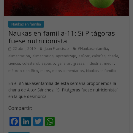
Naukas en familia
Naukas en familia-11: Si Pitágoras
fuese nutricionista
,
22 abril, 2019
Juan Francisco
#Naukasenfamilia
,
,
,
,
,
,
alimentación
alimentarios
aprendizaje
azúcar
calorías
charla
,
,
,
,
,
,
,
ciencia
colesterol
espacio
generar
grasas
industria
medir
,
,
,
método científico
mitos
mitos alimentarios
Naukas en familia
En el #Naukasenfamilia de esta semana proponemos la
charla de Aitor Sánchez “Si Pitágoras fuese nutricionista”
en la que desmonta
Compartir:
F
Li
T
W
ac
n
w
h