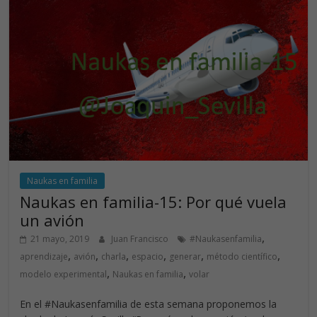
o
dI
A
o
n
p
k
p
Naukas en familia
Naukas en familia-15: Por qué vuela
un avión
,
21 mayo, 2019
Juan Francisco
#Naukasenfamilia
,
,
,
,
,
,
aprendizaje
avión
charla
espacio
generar
método científico
,
,
modelo experimental
Naukas en familia
volar
En el #Naukasenfamilia de esta semana proponemos la