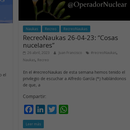
k
p
Naukas
Recreo
RecreoNaukas
RecreoNaukas 26-04-23: “Cosas
nucelares”
,
26 abril, 2023
Juan Francisco
#recreoNaukas
,
Naukas
Recreo
En el #recreoNaukas de esta semana hemos tenido el
 el
privilegio de escuchar a Alfredo García (*) hablándonos
de que, a
Compartir:
F
Li
T
W
ac
n
w
h
Leer más
e
k
itt
at