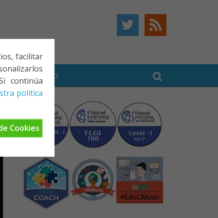
s, facilitar
onalizarlos
BE
CONTACTO
Si continúa
tra política
de Cookies