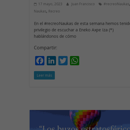
17 mayo, 2023
Juan Francisco
#recreoNaukas
,
Naukas
Recreo
En el #recreoNaukas de esta semana hemos tenido
privilegio de escuchar a Eneko Axpe Iza (*)
hablándonos de cómo
Compartir:
F
Li
T
W
ac
n
w
h
Leer más
e
k
itt
at
b
e
er
s
o
dI
A
o
n
p
k
p