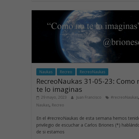
b
e
er
s
o
dI
A
o
n
p
k
p
Naukas
Recreo
RecreoNaukas
RecreoNaukas 31-05-23: Como 
te lo imaginas
29 mayo, 2023
Juan Francisco
#recreoNaukas
,
Naukas
Recreo
En el #recreoNaukas de esta semana hemos tenido
privilegio de escuchar a Carlos Briones (*) hablán
de si estamos