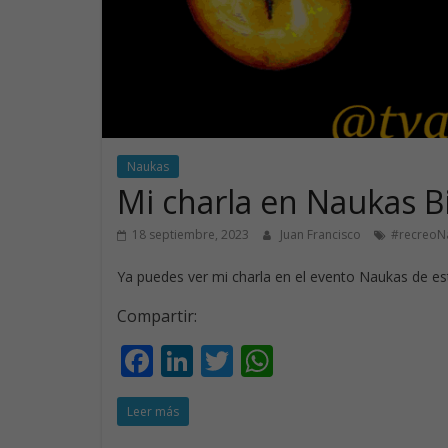
Naukas
Mi charla en Naukas B
18 septiembre, 2023
Juan Francisco
#recreoN
Ya puedes ver mi charla en el evento Naukas de e
Compartir:
F
Li
T
W
ac
n
w
h
Leer más
e
k
itt
at