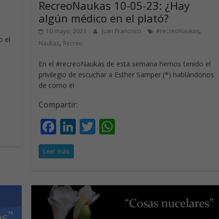
RecreoNaukas 10-05-23: ¿Hay
,
algún médico en el plató?
,
10 mayo, 2023
Juan Francisco
#recreoNaukas
 el
,
Naukas
Recreo
En el #recreoNaukas de esta semana hemos tenido el
privilegio de escuchar a Esther Samper (*) hablándonos
de como el
Compartir:
F
Li
T
W
ac
n
w
h
Leer más
e
k
itt
at
b
e
er
s
o
dI
A
o
n
p