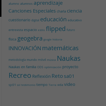
aprendizaje
alumnos
alumno
Canciones Especiales
ciencia
charla
educación
cuestionario
educativo
digital
flipped
espacio
entrevista
futuro
estilo
geogebra
física
historia
google
matemáticas
INNOVACIÓN
Naukas
mundo
móvil
metodología
música
proyecto
Naukas en familia
ODS
optimización
Recreo
Reto
sa01
Reflexión
video
tiempo
sjc01
vida
testimonio
Tierra
sol