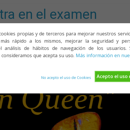
tra en el examen
mporta!
cookies propias y de terceros para mejorar nuestros servicio
más rápido a los mismos, mejorar la seguridad y pers
ACIONES, PONENCIAS Y CURSOS
¿QUIÉNES SOMOS?
YOUTU
l análisis de hábitos de navegación de los usuarios. 
 consideramos que acepta su uso.
Más información en nues
Acepto el uso 
No acepto el uso de Cookies