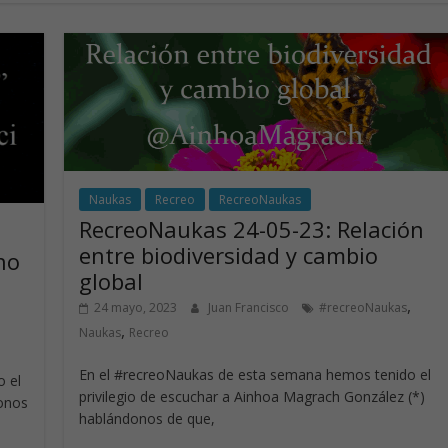
Naukas
Recreo
RecreoNaukas
RecreoNaukas 24-05-23: Relación
entre biodiversidad y cambio
no
global
,
24 mayo, 2023
Juan Francisco
#recreoNaukas
,
,
Naukas
Recreo
En el #recreoNaukas de esta semana hemos tenido el
 el
privilegio de escuchar a Ainhoa Magrach González (*)
donos
hablándonos de que,