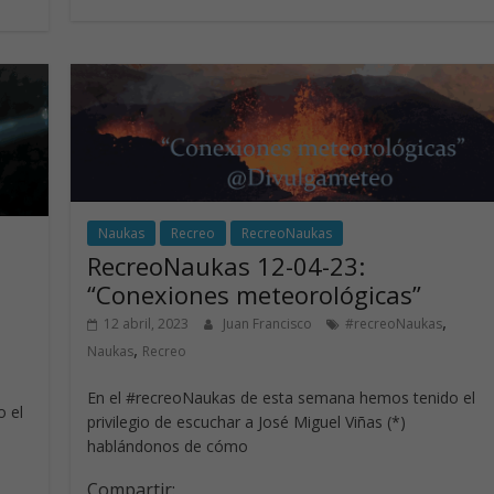
b
e
er
s
o
dI
A
o
n
p
k
p
Naukas
Recreo
RecreoNaukas
RecreoNaukas 12-04-23:
“Conexiones meteorológicas”
,
12 abril, 2023
Juan Francisco
#recreoNaukas
,
Naukas
Recreo
En el #recreoNaukas de esta semana hemos tenido el
 el
privilegio de escuchar a José Miguel Viñas (*)
hablándonos de cómo
Compartir: