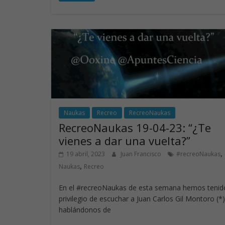
e
k
itt
at
b
e
er
s
o
dI
A
o
n
p
k
p
Naukas
Recreo
RecreoNaukas
RecreoNaukas 19-04-23: “¿Te
vienes a dar una vuelta?”
,
19 abril, 2023
Juan Francisco
#recreoNaukas
,
Naukas
Recreo
En el #recreoNaukas de esta semana hemos tenido
privilegio de escuchar a Juan Carlos Gil Montoro (*)
hablándonos de