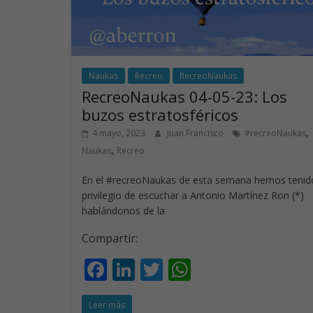
Naukas
Recreo
RecreoNaukas
RecreoNaukas 04-05-23: Los
buzos estratosféricos
,
4 mayo, 2023
Juan Francisco
#recreoNaukas
,
Naukas
Recreo
En el #recreoNaukas de esta semana hemos tenido
privilegio de escuchar a Antonio Martínez Ron (*)
hablándonos de la
Compartir:
F
Li
T
W
ac
n
w
h
Leer más