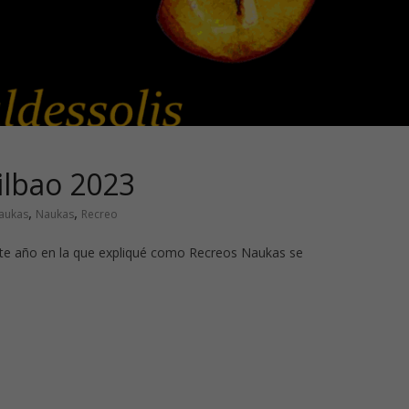
ilbao 2023
,
,
aukas
Naukas
Recreo
ste año en la que expliqué como Recreos Naukas se